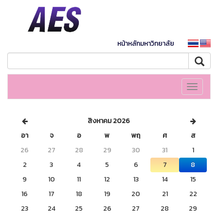
หน้าหลักมหาวิทยาลัย
Toggle
navigati
สิงหาคม 2026
อา
จ
อ
พ
พฤ
ศ
ส
26
27
28
29
30
31
1
2
3
4
5
6
7
8
9
10
11
12
13
14
15
16
17
18
19
20
21
22
23
24
25
26
27
28
29